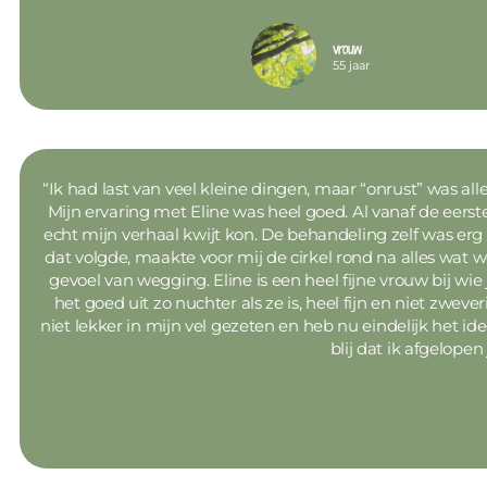
vrouw
55 jaar
“Ik had last van veel kleine dingen, maar “onrust” was all
Mijn ervaring met Eline was heel goed. Al vanaf de eerst
echt mijn verhaal kwijt kon. De behandeling zelf was erg
dat volgde, maakte voor mij de cirkel rond na alles wat 
gevoel van wegging. Eline is een heel fijne vrouw bij wi
het goed uit zo nuchter als ze is, heel fijn en niet zweve
niet lekker in mijn vel gezeten en heb nu eindelijk het ide
blij dat ik afgelope