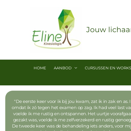
Ga
naar
de
inhoud
Jouw lichaa
HOME
AANBOD
CURSUSSEN EN WORK
"De eerste keer voor ik bij jou kwam, zat ik in zak en as
omdat ik zó tegen het examen op zag. Ik had veel last v
voelde ik me rustig en ontspannen. Het uurtje voorafga
gezakt was, voelde ik me zelfverzekerd en rustig genoeg
De tweede keer was de behandeling iets anders, voor mij