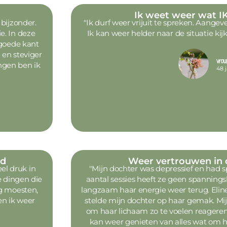
Ik weet weer wat I
 bijzonder.
"Ik durf weer vrijuit te spreken. Aange
e. In deze
Ik kan weer helder naar de situatie ki
 goede kant
 en steviger
vro
ngen ben ik
48 j
md
Weer vertrouwen in
eel druk in
"Mijn dochter was depressief en had 
e dingen die
aantal sessies heeft ze geen spanning
g moesten,
langzaam haar energie weer terug. Elin
n ik weer
stelde mijn dochter op haar gemak. Mij
om haar lichaam zo te voelen reageren
kan weer genieten van alles wat om 