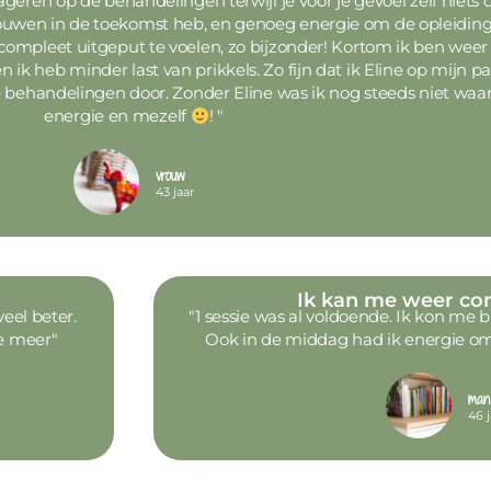
eren op de behandelingen terwijl je voor je gevoel zelf niets 
ouwen in de toekomst heb, en genoeg energie om de opleiding 
mpleet uitgeput te voelen, zo bijzonder! Kortom ik ben weer vr
en ik heb minder last van prikkels. Zo fijn dat ik Eline op mij
 behandelingen door. Zonder Eline was ik nog steeds niet waar 
energie en mezelf
! "
vrouw
43 jaar
Ik kan me weer co
eel beter.
"1 sessie was al voldoende. Ik kon me b
je meer"
Ook in de middag had ik energie om 
man
46 j