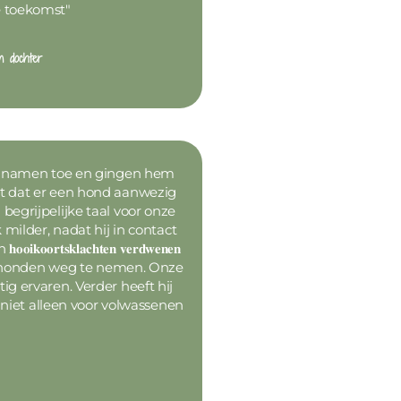
e toekomst"
n dochter
klachten namen toe en gingen hem
ist dat er een hond aanwezig
 begrijpelijke taal voor onze
milder, nadat hij in contact
𝐥𝐚𝐜𝐡𝐭𝐞𝐧 𝐯𝐞𝐫𝐝𝐰𝐞𝐧𝐞𝐧
or honden weg te nemen. Onze
ig ervaren. Verder heeft hij
 niet alleen voor volwassenen