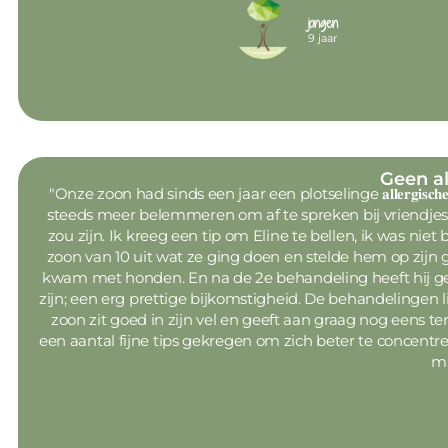
jongen
9 jaar
Geen a
"Onze zoon had sinds een jaar een plotselinge 𝐚𝐥𝐥𝐞𝐫𝐠𝐢𝐬𝐜
steeds meer belemmeren om af te spreken bij vriendjes e
zou zijn. Ik kreeg een tip om Eline te bellen, ik was niet
zoon van 10 uit wat ze ging doen en stelde hem op zijn 
kwam met honden. En na de 2e behandeling heeft hij geen reactie m
zijn; een erg prettige bijkomstigheid. De behandelingen
zoon zit goed in zijn vel en geeft aan graag nog eens te
een aantal fijne tips gekregen om zich beter te concentre
ma