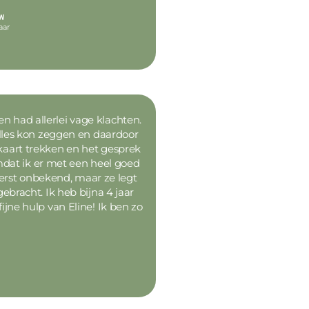
uw
aar
en had allerlei vage klachten.
alles kon zeggen en daardoor
 kaart trekken en het gesprek
mdat ik er met een heel goed
eerst onbekend, maar ze legt
gebracht. Ik heb bijna 4 jaar
ijne hulp van Eline! Ik ben zo