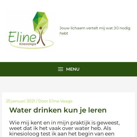
Ga
naar
de
inhoud
Jouw lichaam vertelt mij wat JIJ nodig
hebt
MENU
25 januari 2021
/ Door
Eline Vaags
Water drinken kun je leren
Wie mij kent en in mijn praktijk is geweest,
weet dat ik het vaak over water heb. Als
kinesioloog test ik aan het begin van een